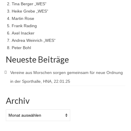
Spielplan-RR
Tina Berger „WES“
Heike Grebe „WES“
1. Herrenmannschaft
Martin Rose
Frank Rading
Tabelle Bezirksliga Gr. 4
Axel Inacker
Spielplan-RR
Andrea Weinrich „WES“
Peter Bohl
2. Herrenmannschaft
Neueste Beiträge
Tabelle 1. Kreisklasse Süd
Vereine aus Morschen sorgen gemeinsam für neue Ordnung
Spielplan-RR
in der Sporthalle, HNA, 22.01.25
3. Herrenmannschaft
Archiv
Tabelle 2. Kreisklasse Nord
Spielplan-RR
Archiv
4. Herrenmannschaft